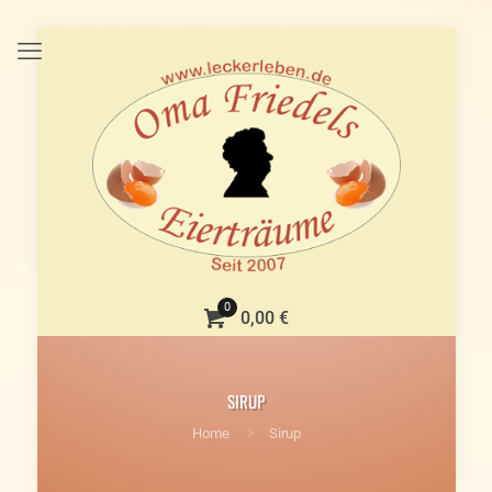
0
0,00 €
SIRUP
Home
Sirup