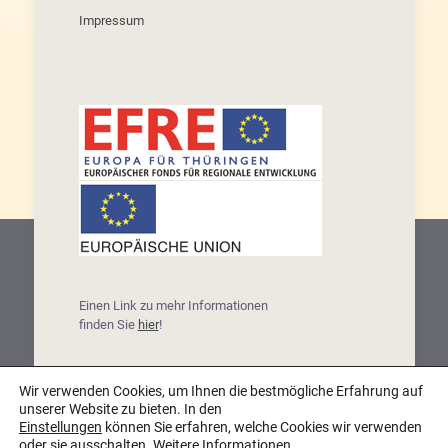
Impressum
Einen Link zu mehr Informationen
finden Sie
hier
!
Wir verwenden Cookies, um Ihnen die bestmögliche Erfahrung auf
unserer Website zu bieten. In den
© Oma Friedels - Leckerleben |
powered by
Einstellungen
können Sie erfahren, welche Cookies wir verwenden
pixelway
oder sie ausschalten. Weitere Informationen