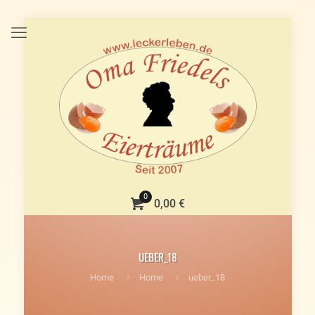
0
0,00 €
UEBER_18
Home
Home
ueber_18