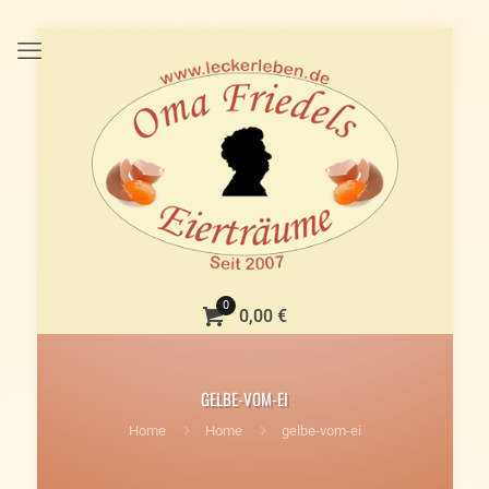
0
0,00 €
GELBE-VOM-EI
Home
Home
gelbe-vom-ei