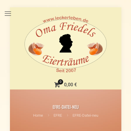
0
0,00 €
EFRE-DATEI-NEU
Home
EFRE
EFRE-Datei-neu