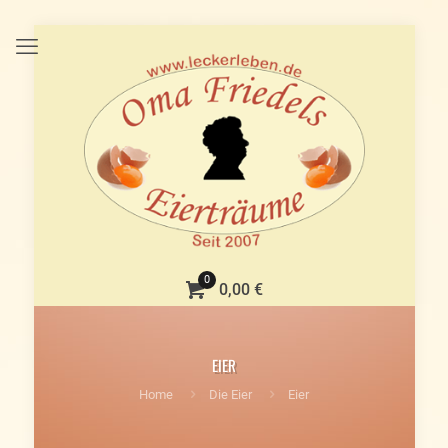
0
0,00 €
EIER
Home
Die Eier
Eier