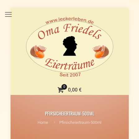
0
0,00 €
PFIRSICHEIERTRAUM-500ML
Home
Pfirsicheiertraum-500ml