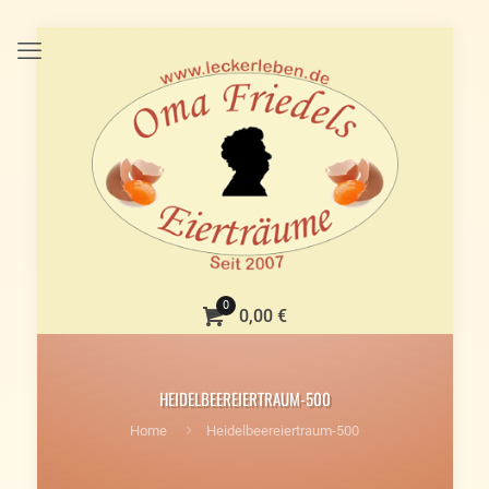
0
0,00 €
HEIDELBEEREIERTRAUM-500
Home
Heidelbeereiertraum-500