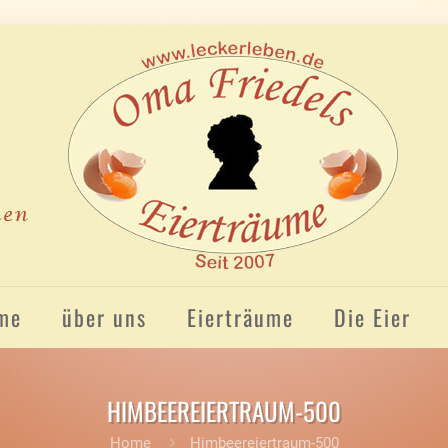
me
über uns
Eierträume
Die Eier
HIMBEEREIERTRAUM-500
Home
Himbeereiertraum-500