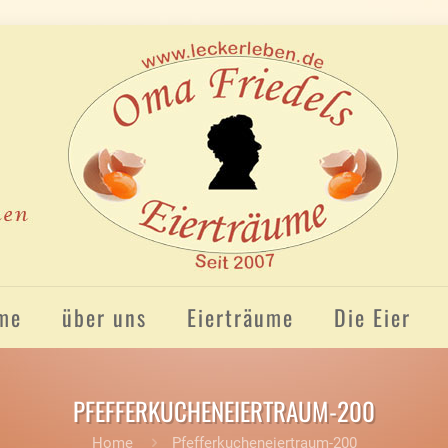
me
über uns
Eierträume
Die Eier
PFEFFERKUCHENEIERTRAUM-200
Home
Pfefferkucheneiertraum-200