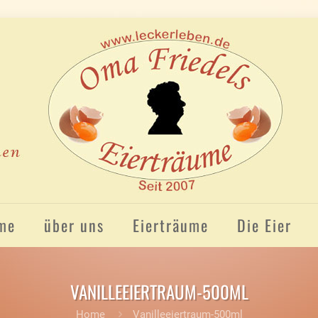
me
über uns
Eierträume
Die Eier
VANILLEEIERTRAUM-500ML
Home
Vanilleeiertraum-500ml