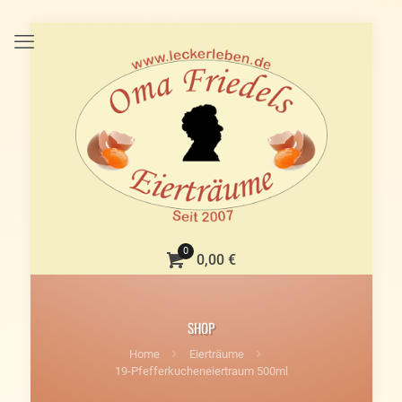
0
0,00 €
SHOP
Home
Eierträume
19-Pfefferkucheneiertraum 500ml