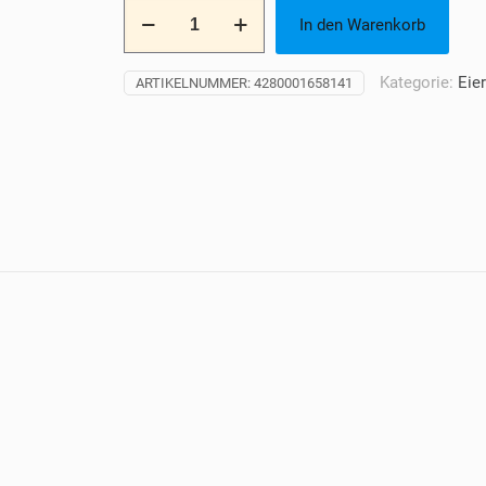
14-
In den Warenkorb
Mohn-
Vanilleeiertraum
200ml
Kategorie:
Eie
ARTIKELNUMMER:
4280001658141
Menge