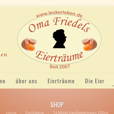
me
über uns
Eierträume
Die Eier
SHOP
Home
Eierträume
14-Mohn-Vanilleeiertraum 200ml