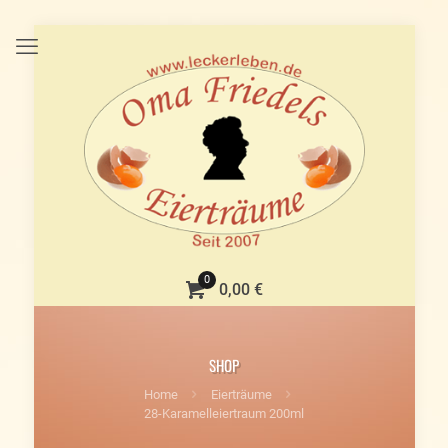
0
0,00 €
SHOP
Home
Eierträume
28-Karamelleiertraum 200ml