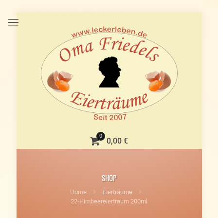
0
0,00 €
SHOP
Home
Eierträume
22-Himbeereiertraum 200ml