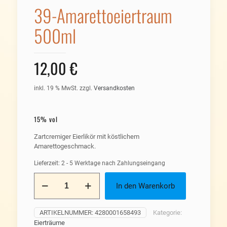
39-Amarettoeiertraum
500ml
12,00
€
inkl. 19 % MwSt.
zzgl.
Versandkosten
15% vol
Zartcremiger Eierlikör mit köstlichem
Amarettogeschmack.
Lieferzeit:
2 - 5 Werktage nach Zahlungseingang
39-
In den Warenkorb
Amarettoeiertraum
500ml
Menge
ARTIKELNUMMER:
4280001658493
Kategorie:
Eierträume