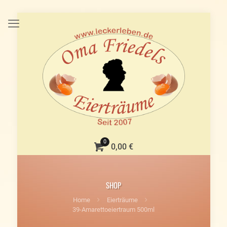
0
0,00 €
SHOP
Home
Eierträume
39-Amarettoeiertraum 500ml