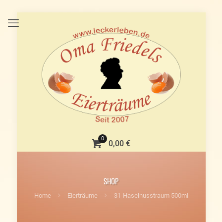
0
0,00 €
SHOP
Home
Eierträume
31-Haselnusstraum 500ml