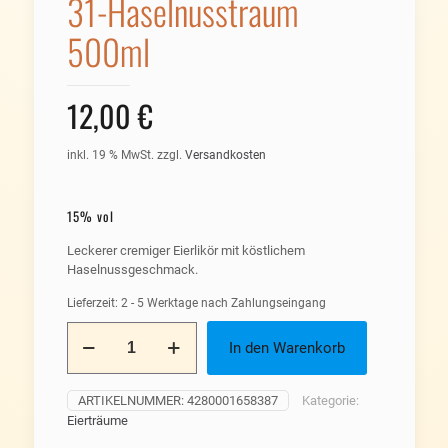
31-Haselnusstraum
500ml
12,00
€
inkl. 19 % MwSt.
zzgl.
Versandkosten
15% vol
Leckerer cremiger Eierlikör mit köstlichem
Haselnussgeschmack.
Lieferzeit:
2 - 5 Werktage nach Zahlungseingang
31-
In den Warenkorb
Haselnusstraum
500ml
Menge
ARTIKELNUMMER:
4280001658387
Kategorie:
Eierträume